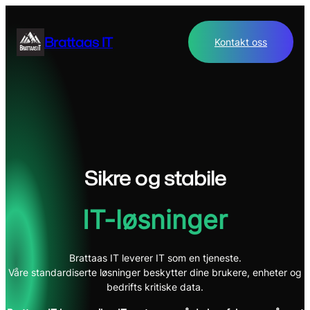
Skip
to
Brattaas IT
Kontakt oss
content
Sikre og stabile
IT-løsninger
Brattaas IT leverer IT som en tjeneste.
Våre standardiserte løsninger beskytter dine brukere, enheter og
bedrifts kritiske data.